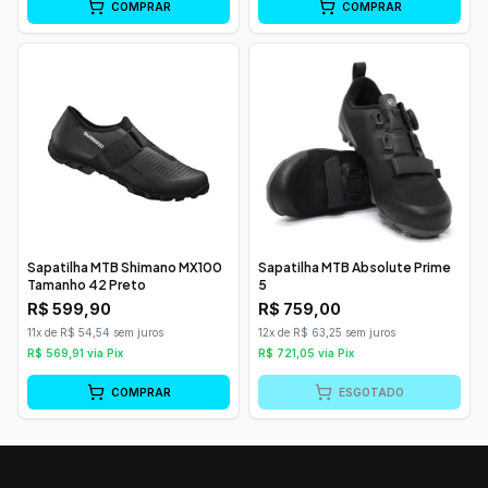
COMPRAR
COMPRAR
Sapatilha MTB Shimano MX100
Sapatilha MTB Absolute Prime
Tamanho 42 Preto
5
R$
599,90
R$
759,00
11x de R$ 54,54 sem juros
12x de R$ 63,25 sem juros
R$
569,91
via Pix
R$
721,05
via Pix
COMPRAR
ESGOTADO