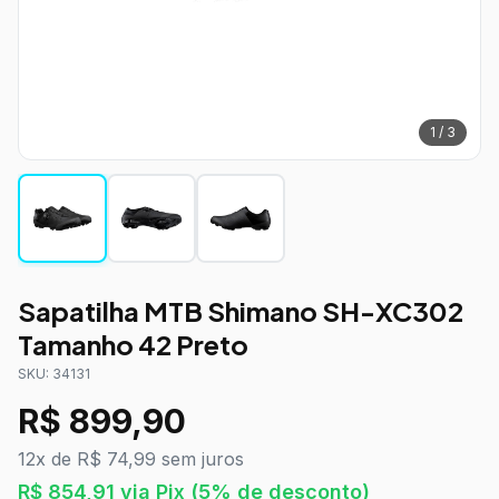
1
/
3
Sapatilha MTB Shimano SH-XC302
Tamanho 42 Preto
SKU:
34131
R$
899,90
12x de R$ 74,99 sem juros
R$
854,91
via Pix
(5% de desconto)