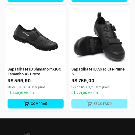
Sapatilha MTB Shimano MX100
Sapatilha MTB Absolute Prime
Tamanho 42 Preto
5
R$
599,90
R$
759,00
11x de R$ 54,54 sem juros
12x de R$ 63,25 sem juros
R$
569,91
via Pix
R$
721,05
via Pix
COMPRAR
ESGOTADO