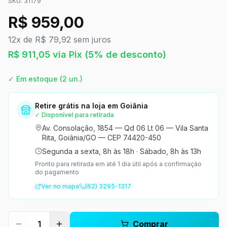
SKU:
31179
R$
959,00
12x de R$ 79,92 sem juros
R$
911,05
via Pix
(5% de desconto)
✓ Em estoque
(2 un.)
Retire grátis na loja em Goiânia
✓ Disponível para retirada
Av. Consolação, 1854 — Qd 06 Lt 06 — Vila Santa
Rita, Goiânia/GO — CEP 74420-450
Segunda a sexta, 8h às 18h
·
Sábado, 8h às 13h
Pronto para retirada em até 1 dia útil após a confirmação
do pagamento
Ver no mapa
(62) 3295-1317
1
Comprar