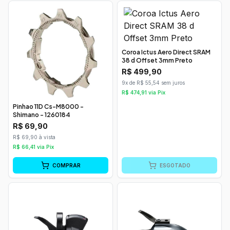
Coroa Ictus Aero Direct SRAM
38 d Offset 3mm Preto
R$
499,90
9x de R$ 55,54 sem juros
R$
474,91
via Pix
Pinhao 11D Cs-M8000 -
Shimano - 1260184
R$
69,90
R$ 69,90 à vista
R$
66,41
via Pix
COMPRAR
ESGOTADO