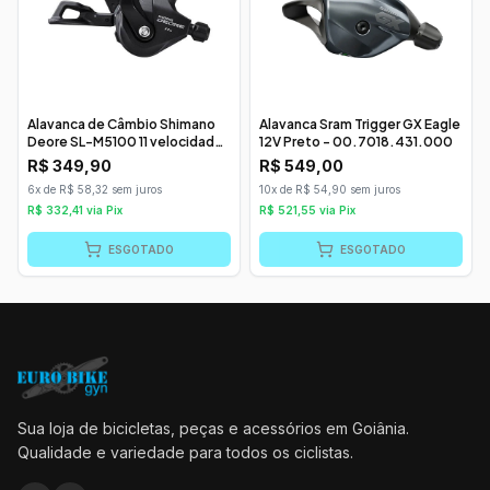
Alavanca de Câmbio Shimano
Alavanca Sram Trigger GX Eagle
Deore SL-M5100 11 velocidades
12V Preto - 00.7018.431.000
Direita
R$
349,90
R$
549,00
6x de R$ 58,32 sem juros
10x de R$ 54,90 sem juros
R$
332,41
via Pix
R$
521,55
via Pix
ESGOTADO
ESGOTADO
Sua loja de bicicletas, peças e acessórios em Goiânia.
Qualidade e variedade para todos os ciclistas.