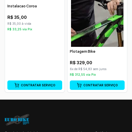
Instalacao Coroa
R$
35,00
R$ 35,00 à vista
R$
33,25
via Pix
Plotagem Bike
R$
329,00
6x de R$ 54,83 sem juros
R$
312,55
via Pix
CONTRATAR SERVIÇO
CONTRATAR SERVIÇO