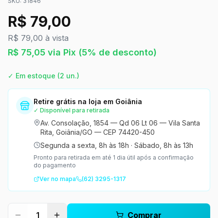
SKU:
31846
R$
79,00
R$ 79,00 à vista
R$
75,05
via Pix
(5% de desconto)
✓ Em estoque
(2 un.)
Retire grátis na loja em Goiânia
✓ Disponível para retirada
Av. Consolação, 1854 — Qd 06 Lt 06 — Vila Santa
Rita, Goiânia/GO — CEP 74420-450
Segunda a sexta, 8h às 18h
·
Sábado, 8h às 13h
Pronto para retirada em até 1 dia útil após a confirmação
do pagamento
Ver no mapa
(62) 3295-1317
1
Comprar