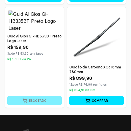
Guid Al Gios Gi-HB335BT Preto
Logo Laser
R$
159,90
3x de R$ 53,30 sem juros
R$
151,91
via Pix
Guidão de Carbono XC31 8mm
780mm
R$
899,90
12x de R$ 74,99 sem juros
R$
854,91
via Pix
ESGOTADO
COMPRAR