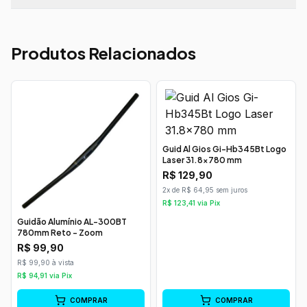
Produtos Relacionados
Guid Al Gios Gi-Hb345Bt Logo
Laser 31.8x780 mm
R$
129,90
2x de R$ 64,95 sem juros
R$
123,41
via Pix
Guidão Alumínio AL-300BT
780mm Reto - Zoom
R$
99,90
R$ 99,90 à vista
R$
94,91
via Pix
COMPRAR
COMPRAR