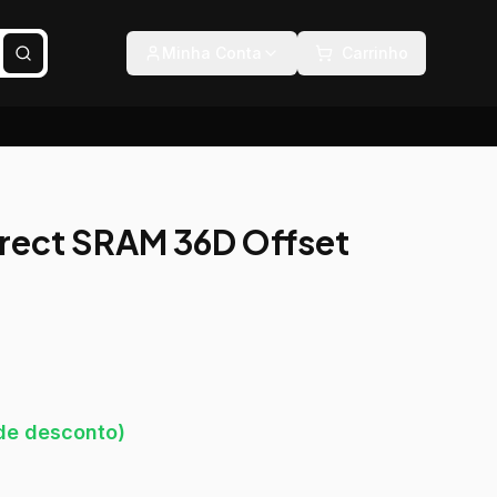
Minha Conta
Carrinho
irect SRAM 36D Offset
e desconto)