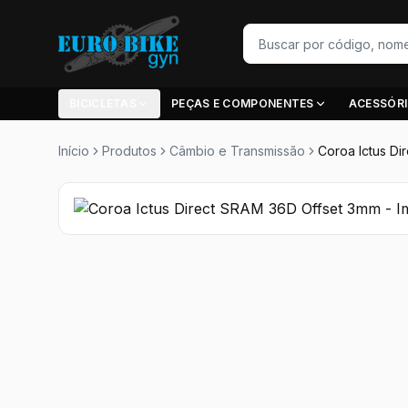
BICICLETAS
PEÇAS E COMPONENTES
ACESSÓR
Início
Produtos
Câmbio e Transmissão
Coroa Ictus D