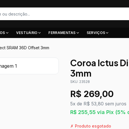
IOS
VESTUÁRIO
FERRAMENTAS
SERVIÇOS
irect SRAM 36D Offset 3mm
Coroa Ictus D
3mm
SKU:
23528
R$
269,00
5x de R$ 53,80 sem juros
R$
255,55
via Pix
(5% d
✗ Produto esgotado