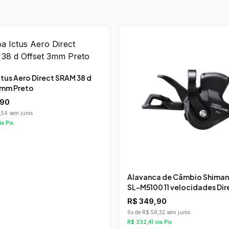
tus Aero Direct SRAM 38 d
3mm Preto
,90
,54 sem juros
ia Pix
Alavanca de Câmbio Shiman
SL-M5100 11 velocidades Dir
R$
349,90
6x de R$ 58,32 sem juros
R$
332,41
via Pix