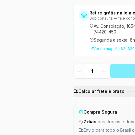
Retire grátis na loja
Sob consulta — fale con
Av. Consolação, 185
74420-450
Segunda a sexta, 8h
Ver no mapa
(62) 329
1
Calcular frete e prazo
Compra Segura
7 dias
para trocas e dev
Envio para todo o Brasil 