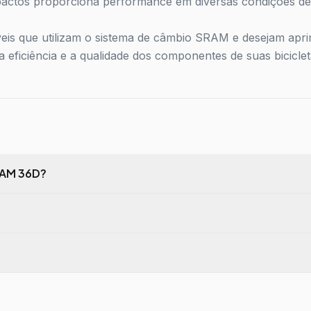
mpactos proporciona performance em diversas condições de
níveis que utilizam o sistema de câmbio SRAM e desejam apri
eficiência e a qualidade dos componentes de suas biciclet
SRAM 36D?