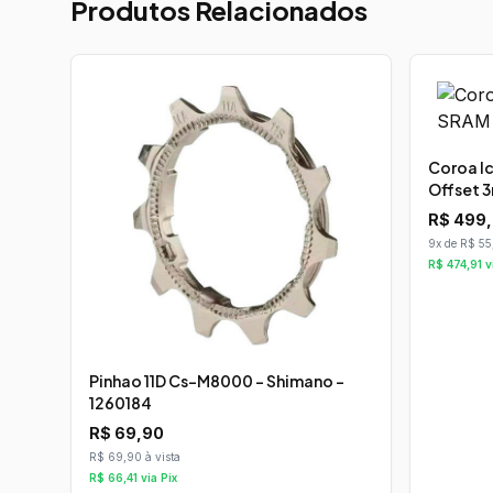
Produtos Relacionados
Coroa Ic
Offset 
R$
499
9x de R$ 55
R$
474,91
v
Pinhao 11D Cs-M8000 - Shimano -
1260184
R$
69,90
R$ 69,90 à vista
R$
66,41
via Pix