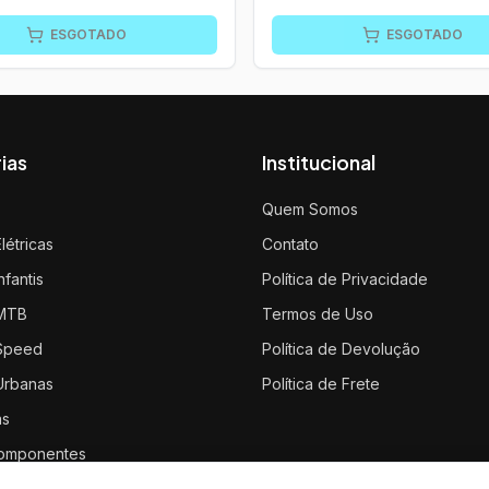
ESGOTADO
ESGOTADO
ias
Institucional
s
Quem Somos
Elétricas
Contato
nfantis
Política de Privacidade
 MTB
Termos de Uso
 Speed
Política de Devolução
 Urbanas
Política de Frete
as
omponentes