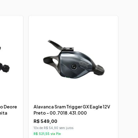
o Deore
Alavanca Sram Trigger GX Eagle 12V
eita
Preto - 00.7018.431.000
R$
549,00
10x de R$ 54,90 sem juros
R$
521,55
via Pix