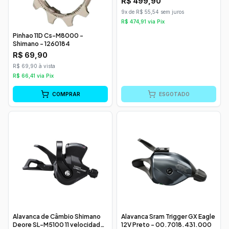
R$
499,90
9x de R$ 55,54 sem juros
R$
474,91
via Pix
Pinhao 11D Cs-M8000 -
Shimano - 1260184
R$
69,90
R$ 69,90 à vista
R$
66,41
via Pix
COMPRAR
ESGOTADO
Alavanca de Câmbio Shimano
Alavanca Sram Trigger GX Eagle
Deore SL-M5100 11 velocidades
12V Preto - 00.7018.431.000