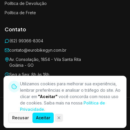
Política de Devolução
Política de Frete
Contato
(62) 99366-8304
contato@eurobikegyn.com.br
Av. Consolação, 1854 - Vila Santa Rita
Goiânia - GO
Seg a Sex: 8h às 18h
Sáb: 8h às 13h
Utilizamos cookies para melhorar sua experiência,
lembrar preferências e analisar o tráfego do site. Ao
clicar em
"Aceitar"
você concorda com nosso uso
de cookies. Saiba mais na nossa
Política de
EUROBIKE GYN LTDA - ME · CNPJ 17.825.869/0001-78 · Av.
Privacidade
.
Consolação, 1854 - Qd 06 Lt 06 - Vila Santa Rita, Goiânia/GO - CEP
74420-450
Recusar
Aceitar
©
2026
Euro Bike Gyn. Todos os direitos reservados.