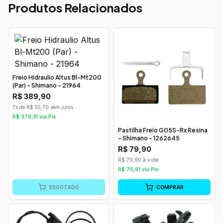
Produtos Relacionados
Freio Hidraulio Altus Bl-Mt200
(Par) - Shimano - 21964
R$
389,90
7x de R$ 55,70 sem juros
R$
370,41
via Pix
Pastilha Freio G05S-Rx Resina
- Shimano - 1262645
R$
79,90
R$ 79,90 à vista
R$
75,91
via Pix
ESGOTADO
COMPRAR