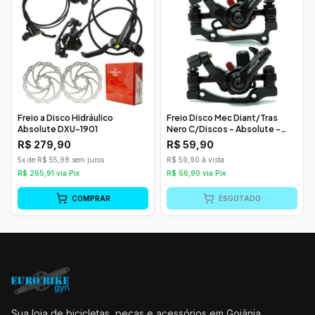
Freio a Disco Hidráulico
Freio Disco Mec Diant/Tras
Absolute DXU-1901
Nero C/Discos - Absolute -
51832 / 51210
R$
279,90
R$
59,90
5x de R$ 55,98 sem juros
R$ 59,90 à vista
R$
265,91
via Pix
R$
56,90
via Pix
COMPRAR
ESGOTADO
Sua loja de bicicletas, peças e acessórios em Goiânia.