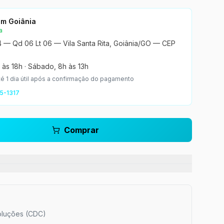
 em Goiânia
a
4 — Qd 06 Lt 06 — Vila Santa Rita, Goiânia/GO — CEP
 às 18h
·
Sábado, 8h às 13h
té 1 dia útil após a confirmação do pagamento
5-1317
Comprar
oluções (CDC)