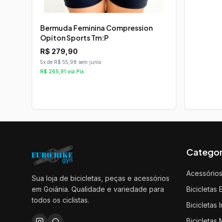
Bermuda Feminina Compression
Opiton Sports Tm:P
R$
279,90
5x de R$ 55,98 sem juros
R$
265,91
via Pix
Categor
Acessório
Sua loja de bicicletas, peças e acessórios
em Goiânia. Qualidade e variedade para
Bicicletas 
todos os ciclistas.
Bicicletas I
Bicicletas