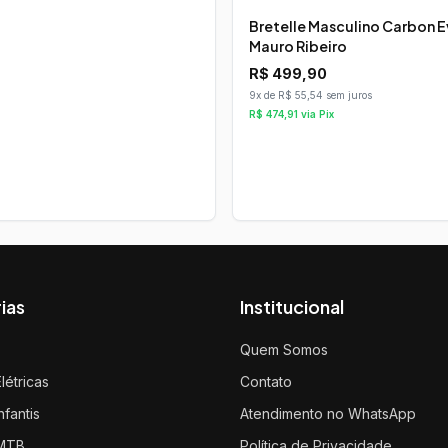
Bretelle Masculino Carbon E
Mauro Ribeiro
R$
499,90
9x de R$ 55,54 sem juros
R$
474,91
via Pix
ias
Institucional
s
Quem Somos
Elétricas
Contato
nfantis
Atendimento no WhatsApp
 MTB
Política de Privacidade