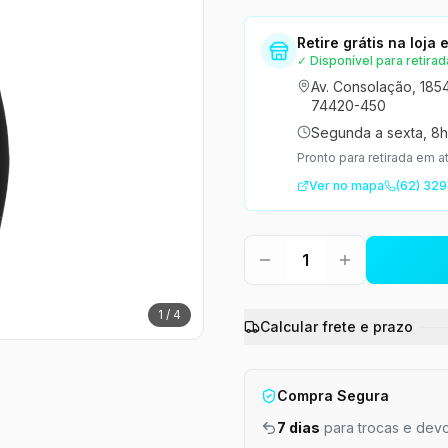
Retire grátis na loja
✓ Disponível para retirad
Av. Consolação, 185
74420-450
Segunda a sexta, 8h
Pronto para retirada em a
Ver no mapa
(62) 329
1
1
/
4
Calcular frete e prazo
Compra Segura
7 dias
para trocas e dev