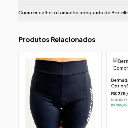
Como escolher o tamanho adequado do Bretell
Produtos Relacionados
Bermuda
Option 
R$
279,
5x de R$ 55
R$
265,05