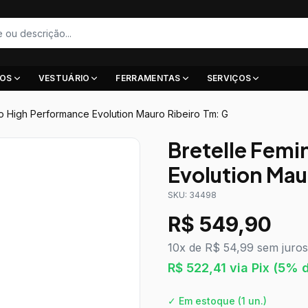
IOS
VESTUÁRIO
FERRAMENTAS
SERVIÇOS
no High Performance Evolution Mauro Ribeiro Tm: G
Bretelle Femi
Evolution Mau
SKU:
34498
R$
549,90
10x de R$ 54,99 sem juros
R$
522,41
via Pix
(5% d
✓ Em estoque
(1 un.)