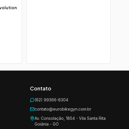
volution
Contato
(62) 99366-8304
contato@eurobikegyn.com.br
Av. Consolação, 1854 - Vila Santa Rita
Goiânia - GO