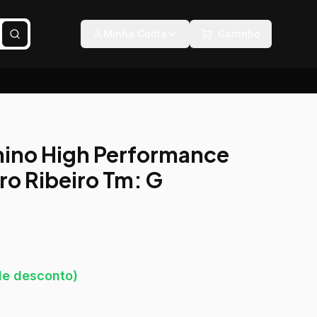
Minha Conta
Carrinho
nino High Performance
ro Ribeiro Tm: G
e desconto)