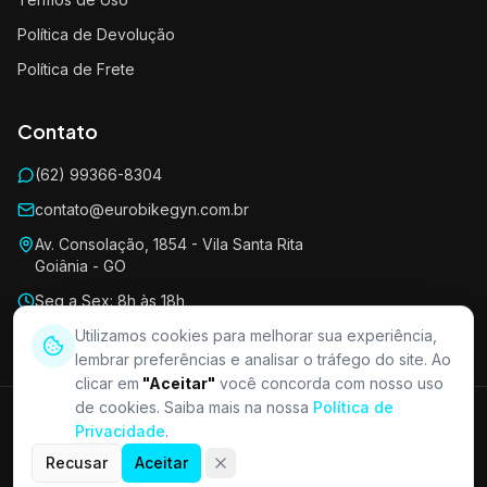
Política de Devolução
Política de Frete
Contato
(62) 99366-8304
contato@eurobikegyn.com.br
Av. Consolação, 1854 - Vila Santa Rita
Goiânia - GO
Seg a Sex: 8h às 18h
Sáb: 8h às 13h
Utilizamos cookies para melhorar sua experiência,
lembrar preferências e analisar o tráfego do site. Ao
clicar em
"Aceitar"
você concorda com nosso uso
de cookies. Saiba mais na nossa
Política de
EUROBIKE GYN LTDA - ME · CNPJ 17.825.869/0001-78 · Av.
Privacidade
.
Consolação, 1854 - Qd 06 Lt 06 - Vila Santa Rita, Goiânia/GO - CEP
74420-450
Recusar
Aceitar
©
2026
Euro Bike Gyn. Todos os direitos reservados.