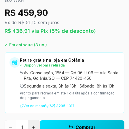
SKU:
22934
R$
459,90
9x de R$ 51,10 sem juros
R$
436,91
via Pix
(5% de desconto)
✓ Em estoque
(3 un.)
Retire grátis na loja em Goiânia
✓ Disponível para retirada
Av. Consolação, 1854 — Qd 06 Lt 06 — Vila Santa
Rita, Goiânia/GO — CEP 74420-450
Segunda a sexta, 8h às 18h
·
Sábado, 8h às 13h
Pronto para retirada em até 1 dia útil após a confirmação
do pagamento
Ver no mapa
(62) 3295-1317
1
Comprar