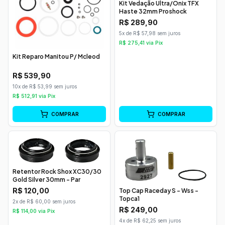
Kit Vedação Ultra/Onix TFX
Haste 32mm Proshock
R$
289,90
5x de R$ 57,98 sem juros
R$
275,41
via Pix
Kit Reparo Manitou P/ Mcleod
R$
539,90
10x de R$ 53,99 sem juros
R$
512,91
via Pix
COMPRAR
COMPRAR
Retentor Rock Shox XC30/30
Gold Silver 30mm - Par
R$
120,00
Top Cap Raceday S - Wss -
Topca1
2x de R$ 60,00 sem juros
R$
249,00
R$
114,00
via Pix
4x de R$ 62,25 sem juros