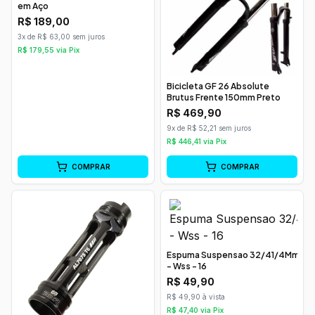
em Aço
R$
189,00
3x de R$ 63,00 sem juros
R$
179,55
via Pix
Bicicleta GF 26 Absolute
Brutus Frente 150mm Preto
R$
469,90
9x de R$ 52,21 sem juros
R$
446,41
via Pix
COMPRAR
COMPRAR
Espuma Suspensao 32/41/4Mm
- Wss - 16
R$
49,90
R$ 49,90 à vista
R$
47,40
via Pix