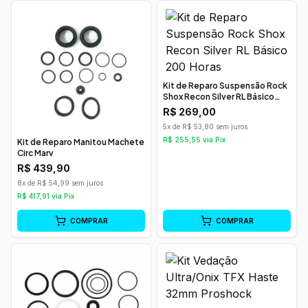
Kit de Reparo Suspensão Rock
Shox Recon Silver RL Básico
200 Horas
R$
269,00
5x de R$ 53,80 sem juros
R$
255,55
via Pix
Kit de Reparo Manitou Machete
Circ Marv
R$
439,90
8x de R$ 54,99 sem juros
R$
417,91
via Pix
COMPRAR
COMPRAR