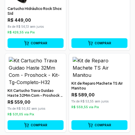
Cartucho Hidráulico Rock Shox
Sid
R$
449,00
8x de R$ 56,13 sem juros
R$
426,55
via Pix
COMPRAR
COMPRAR
Kit de Reparo Machete TS Air
Manitou
Kit Cartucho Trava Guidao
R$
589,00
Haste 32Mm Com - Proshock -
Kit-Tg-Completo-H32
R$
559,00
11x de R$ 53,55 sem juros
R$
559,55
via Pix
11x de R$ 50,82 sem juros
R$
531,05
via Pix
COMPRAR
COMPRAR