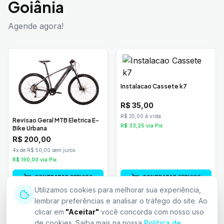
Goiânia
Agende agora!
Instalacao Cassete k7
R$
35,00
R$ 35,00 à vista
Revisao Geral MTB Eletrica E-
R$
33,25
via Pix
Bike Urbana
R$
200,00
4x de R$ 50,00 sem juros
R$
190,00
via Pix
CONTRATAR SERVIÇO
CONTRATAR SERVIÇO
Utilizamos cookies para melhorar sua experiência,
lembrar preferências e analisar o tráfego do site. Ao
clicar em
"Aceitar"
você concorda com nosso uso
de cookies. Saiba mais na nossa
Política de