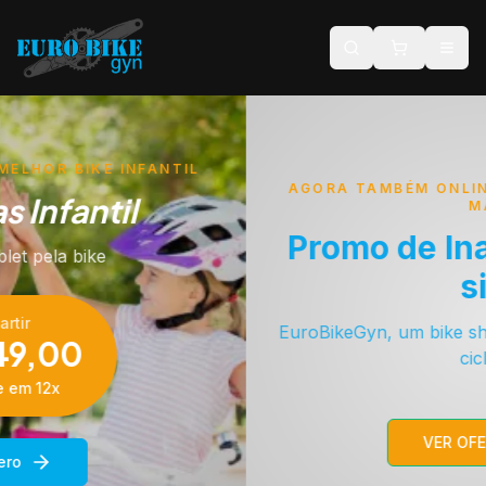
Euro Bike Gyn — Loja de Bicicletas, Peças e Acessórios 
AGORA TAMBÉM ONLINE — NA PALMA DA SUA
MÃO
Promo de Inauguração do
site
EuroBikeGyn, um bike shop criado de ciclista, para
ciclista!
VER OFERTAS