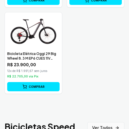
COMPRAR
COMPRAR
Bicicleta Elétrica Oggi 29 Big
Wheel 8.3 M EP6 CUES 11V
Grafite/Vermelho/Prata
R$
23.900,00
12x de R$ 1.991,67 sem juros
R$
22.705,00
via Pix
COMPRAR
Bicicletas Speed
Ver Todos