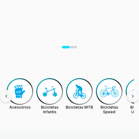
Acessórios
Bicicletas
Bicicletas MTB
Bicicletas
Bicic
Infantis
Speed
Urb