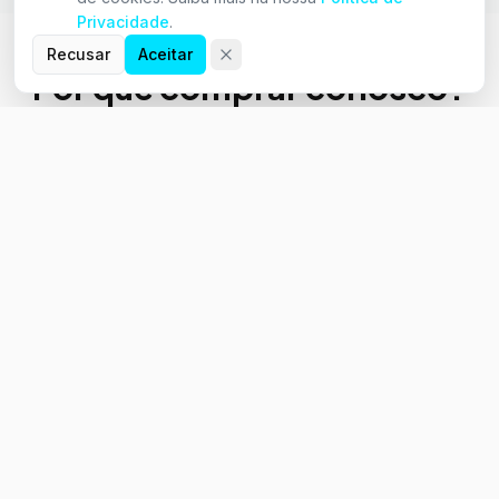
Privacidade
.
Recusar
Aceitar
Por que comprar conosco?
Entrega Rápida
Produtos Originais
Enviamos para todo o Brasil
Garantia de autenticidade em
com agilidade
todos os itens
Suporte Técnico
Pagamento Facilitado
Equipe especializada para te
Pix, boleto e cartão de