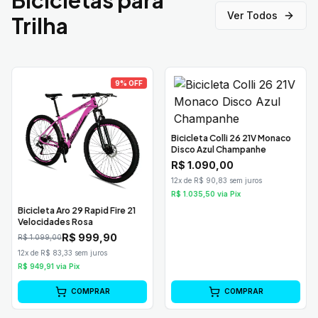
Ver Todos
Trilha
9
% OFF
Bicicleta Colli 26 21V Monaco
Disco Azul Champanhe
R$
1.090,00
12x de R$ 90,83 sem juros
R$
1.035,50
via Pix
Bicicleta Aro 29 Rapid Fire 21
Velocidades Rosa
R$
999,90
R$
1.099,00
12x de R$ 83,33 sem juros
R$
949,91
via Pix
COMPRAR
COMPRAR