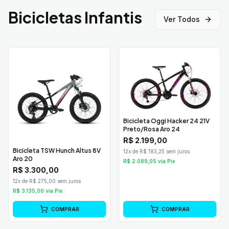
Bicicletas Infantis
Ver Todos
Bicicleta Oggi Hacker 24 21V
Preto/Rosa Aro 24
R$
2.199,00
Bicicleta TSW Hunch Altus 8V
12x de R$ 183,25 sem juros
Aro 20
R$
2.089,05
via Pix
R$
3.300,00
12x de R$ 275,00 sem juros
R$
3.135,00
via Pix
COMPRAR
COMPRAR